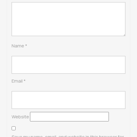
Name
*
Email
*
Website
Save my name, email, and website in this browser for