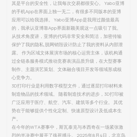
其是平台的安全性，让我每次交易都很安心。 Yabo亚博
的手机App在界面上独一无二，有很多不同版本的亚博
应用可以给我选择。 Yabo亚博App是我用过颜值最高
的，我承认亚博靠App界面新颖美观这一点吸引了我。
从技术角度讲，亚博的代码非常安全和简洁，加密传输
保护了我的隐私,脱网销毁设计防止了我的资料从内部泄
露。 作为区域文体展演市场的核心运营主体，该机构通
过全链条服务模式推动竞赛表演品质升级，在大型赛事
制作、主题演艺策划、文体融合项目开发等领域形成核
心竞争力。
3D打印行业是利用数字模型文件，通过逐层打印材料来
制造物品的技术领域。 随着制造技术的进步，3D打印被
广泛应用于医疗、航空、汽车、建筑等多个行业。 其优
势在于能够提供个性化定制、快速原型设计及低成本生
产。
在今年的WTA赛事中，斯瓦泰克与本西奇在一场紧张激
烈的半决赛中展开了殊死搏斗。 2025年8月4日，北京鸟