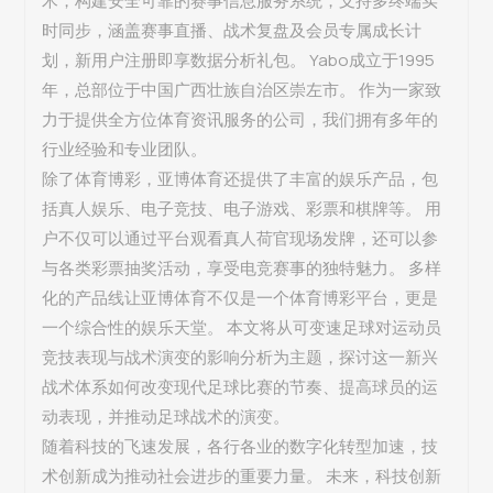
术，构建安全可靠的赛事信息服务系统，支持多终端实
时同步，涵盖赛事直播、战术复盘及会员专属成长计
划，新用户注册即享数据分析礼包。 Yabo成立于1995
年，总部位于中国广西壮族自治区崇左市。 作为一家致
力于提供全方位体育资讯服务的公司，我们拥有多年的
行业经验和专业团队。
除了体育博彩，亚博体育还提供了丰富的娱乐产品，包
括真人娱乐、电子竞技、电子游戏、彩票和棋牌等。 用
户不仅可以通过平台观看真人荷官现场发牌，还可以参
与各类彩票抽奖活动，享受电竞赛事的独特魅力。 多样
化的产品线让亚博体育不仅是一个体育博彩平台，更是
一个综合性的娱乐天堂。 本文将从可变速足球对运动员
竞技表现与战术演变的影响分析为主题，探讨这一新兴
战术体系如何改变现代足球比赛的节奏、提高球员的运
动表现，并推动足球战术的演变。
随着科技的飞速发展，各行各业的数字化转型加速，技
术创新成为推动社会进步的重要力量。 未来，科技创新