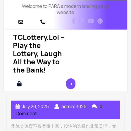
Skip
Welcome to PARA a modern landing page
to
website
content
TCLottery.Lol –
Play the
Lottery, Laugh
All the Way to
the Bank!
July
admin13025
July 20, 2025
admin13025
0
20,
Comment
2025
华体会体育不仅赛事丰富，投注的选择也非常灵活，尤