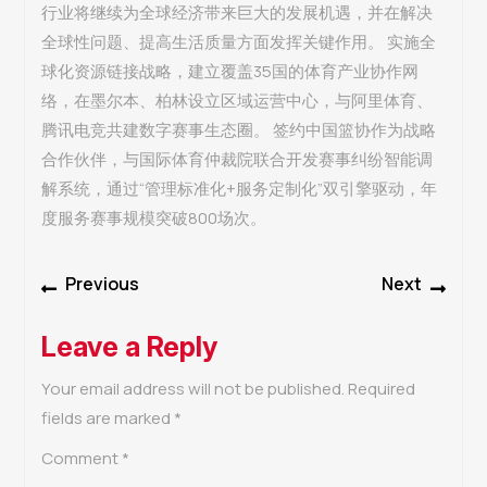
行业将继续为全球经济带来巨大的发展机遇，并在解决
全球性问题、提高生活质量方面发挥关键作用。 实施全
球化资源链接战略，建立覆盖35国的体育产业协作网
络，在墨尔本、柏林设立区域运营中心，与阿里体育、
腾讯电竞共建数字赛事生态圈。 签约中国篮协作为战略
合作伙伴，与国际体育仲裁院联合开发赛事纠纷智能调
解系统，通过“管理标准化+服务定制化”双引擎驱动，年
度服务赛事规模突破800场次。
Post
Previous
Next
Previous
Next
navigation
post:
post
Leave a Reply
Your email address will not be published.
Required
fields are marked
*
Comment
*