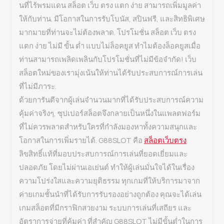
นที่ไร้พรมแดน สล็อต เว็บ ตรง แตก ง่าย สามารถเพิ่มมูลค่า
ให้กับท่าน. มีโอกาสในการรับโบนัส, สปินฟรี, และสิทธิพิเศษ
มากมายที่ท่านจะไม่ต้องพลาด. โปรโมชั่น สล็อต เว็บ ตรง
แตก ง่าย ไม่มี ขั้น ต่ำ แบบไม่ล็อคยูส ทำไมต้องล็อคยูสเมื่อ
ท่านสามารถเพลิดเพลินกับโปรโมชั่นที่ไม่มีข้อจำกัด! เว็บ
สล็อตใหม่ของเรามุ่งเน้นให้ท่านได้รับประสบการณ์การเล่น
ที่ไม่มีภาระ.
ด้วยการันตีจากผู้เล่นจำนวนมากที่ได้รับประสบการณ์ความ
คุ้มค่าจริงๆ, ซุปเปอร์สล็อตจึงกลายเป็นหนึ่งในแพลตฟอร์ม
ที่ไม่ควรพลาดสำหรับใครที่กำลังมองหาทั้งความสนุกและ
โอกาสในการเพิ่มรายได้. G88SLOT คือ
สล็อตเว็บตรง
ลิขสิทธิ์แท้ที่มอบประสบการณ์การเล่นที่ยอดเยี่ยมและ
ปลอดภัย โดยไม่ผ่านเอเย่นต์ ทำให้ผู้เล่นมั่นใจได้ในเรื่อง
ความโปร่งใสและความยุติธรรม ทุกเกมที่ให้บริการมาจาก
ค่ายเกมชั้นนำที่ได้รับการรับรองอย่างถูกต้อง คุณจะได้เล่น
เกมสล็อตที่มีกราฟิกสวยงาม ระบบการเล่นที่เสถียร และ
อัตราการจ่ายที่คุ้มค่า ที่สำคัญ G88SLOT ไม่มีขั้นต่ำในการ