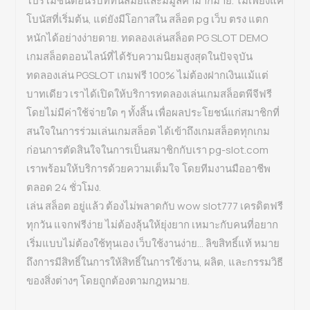
โปรโมชั่นต้อนรับที่ทันสมัยและมีมูลค่ามากมาย. ไม่เพียงแค่
โบนัสที่เริ่มต้น, แต่ยังมีโอกาสใน สล็อต pg เว็บ ตรง แตก
หนักได้อย่างง่ายดาย. ทดลองเล่นสล็อต PG SLOT DEMO
เกมสล็อตออนไลน์ที่ได้รับความนิยมสูงสุดในปัจจุบัน
ทดลองเล่น PGSLOT เกมฟรี 100% ไม่ต้องฝากเงินแม้แต่
บาทเดียว เราได้เปิดให้บริการทดลองเล่นเกมสล็อตพีจีฟรี
โดยไม่มีค่าใช้จ่ายใด ๆ ทั้งสิ้น เพื่อผลประโยชน์แก่สมาชิกที่
สนใจในการร่วมเล่นเกมสล็อต ได้เข้าถึงเกมสล็อตทุกเกม
ก่อนการตัดสินใจในการเป็นสมาชิกกับเรา pg-slot.com
เราพร้อมให้บริการด้วยความเต็มใจ โดยทีมงานมืออาชีพ
ตลอด 24 ชั่วโมง.
เล่น สล็อต อยู่แล้ว ต้องไม่พลาดกับ wow slot777 เครดิตฟรี
ทุกวัน แจกฟรีง่าย ไม่ต้องลุ้นให้ยุ่งยาก เหมาะกับคนที่อยาก
เริ่มแบบไม่ต้องใช้ทุนเอง เว็บใช้งานง่าย… ลิขสิทธิ์แท้ หมาย
ถึงการมีสิทธิ์ในการให้สิทธิ์ในการใช้งาน, ผลิต, และกรรมวิธี
ของสิ่งต่างๆ โดยถูกต้องตามกฎหมาย.