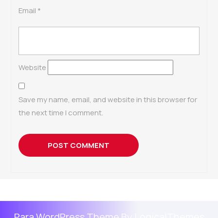
Email
*
Website
Save my name, email, and website in this browser for
the next time I comment.
Para WordPress Theme By LogicalThemes